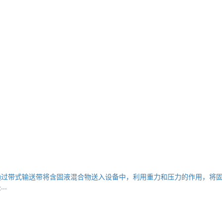
通过带式输送带将含固液混合物送入设备中，利用重力和压力的作用，将
..
？