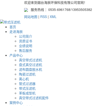
欢迎来到烟台海辰环保科技有限公司官网！
服务热线 ：0535-6961768/13953505382
网站地图
|
RSS
|
XML
首页
走进海辰
公司简介
资质证书
业绩说明
售后服务
产品中心
真空带式过滤机
盘式真空过滤机
滤布圆盘脱水机
陶瓷过滤机
离心机
管式过滤器
带式压滤机
苯板成型机
真空带式过滤机配件
案例中心