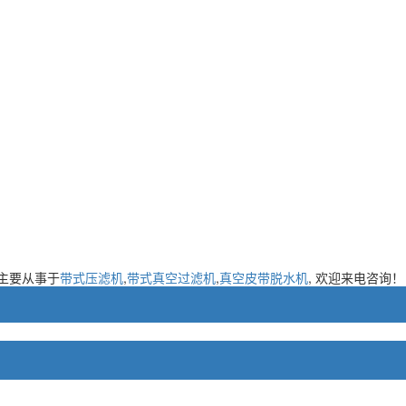
主要从事于
带式压滤机
,
带式真空过滤机
,
真空皮带脱水机
, 欢迎来电咨询